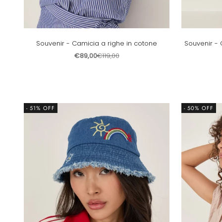
Souvenir - Camicia a righe in cotone
Souvenir - 
Prezzo scontato
Prezzo
€89,00
€119,00
- 51% OFF
- 50% OFF