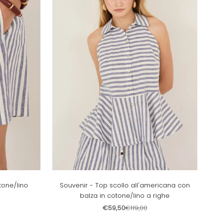
tone/lino
Souvenir - Top scollo all'americana con
balza in cotone/lino a righe
Prezzo scontato
Prezzo
€59,50
€119,00