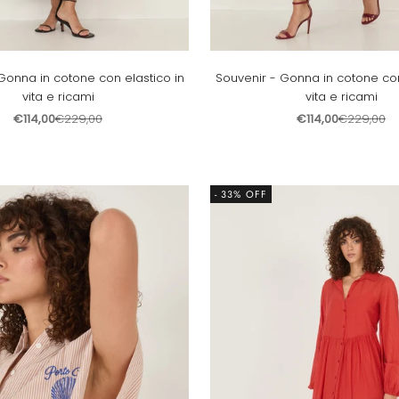
Gonna in cotone con elastico in
Souvenir - Gonna in cotone con
vita e ricami
vita e ricami
Prezzo scontato
Prezzo
Prezzo scontato
Prezzo
€114,00
€229,00
€114,00
€229,00
- 33% OFF