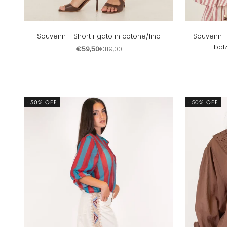
Souvenir - Short rigato in cotone/lino
Souvenir 
balz
Prezzo scontato
Prezzo
€59,50
€119,00
- 50% OFF
- 50% OFF