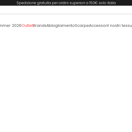
Spedizione gratuita per ordini superiori a 150€ solo italia
ummer 2026
Outlet
Brands
Abbigliamento
Scarpe
Accessori
I nostri tessu