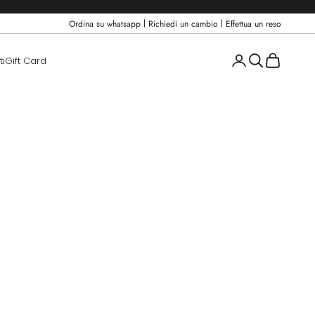
|
|
Ordina su whatsapp
Richiedi un cambio
Effettua un reso
Login
Cerca
Carrello
ti
Gift Card