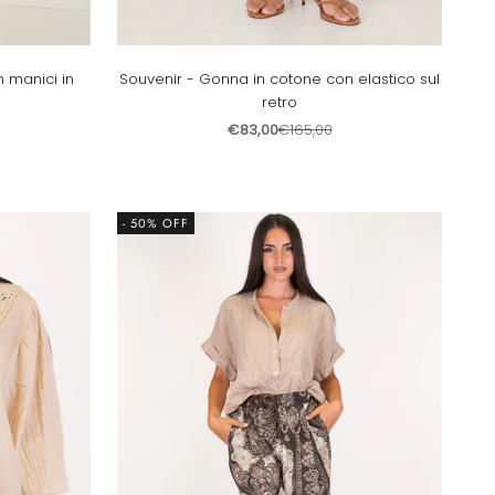
n manici in
Souvenir - Gonna in cotone con elastico sul
retro
Prezzo scontato
Prezzo
€83,00
€165,00
- 50% OFF