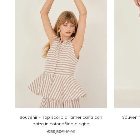
Souvenir - Top scollo all'americana con
Souvenir
balza in cotone/lino a righe
Prezzo scontato
Prezzo
€59,50
€119,00