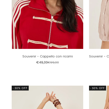
Souvenir - Cappello con ricami
Souvenir - 
Prezzo scontato
Prezzo
€49,00
€99,00
- 50% OFF
- 50% OFF