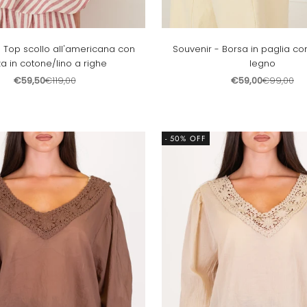
- Top scollo all'americana con
Souvenir - Borsa in paglia co
a in cotone/lino a righe
legno
Prezzo scontato
Prezzo
Prezzo scontato
Prezzo
€59,50
€119,00
€59,00
€99,00
- 50% OFF