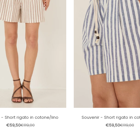
 - Short rigato in cotone/lino
Souvenir - Short rigato in co
Prezzo scontato
Prezzo
Prezzo scontato
Prezzo
€59,50
€119,00
€59,50
€119,00