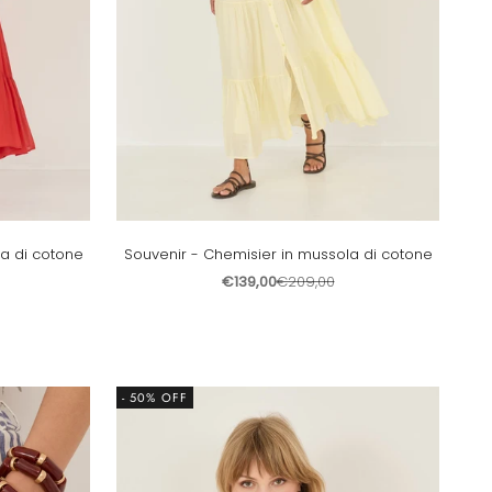
la di cotone
Souvenir - Chemisier in mussola di cotone
Prezzo scontato
Prezzo
€139,00
€209,00
- 50% OFF