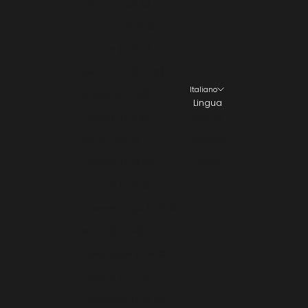
Estonia (EUR €)
Finlandia (EUR €)
Francia (EUR €)
Germania (EUR €)
Italiano
Grecia (EUR €)
Lingua
Irlanda (EUR €)
Italiano
Italia (EUR €)
Español
Lettonia (EUR €)
English
Lituania (EUR €)
Lussemburgo (EUR €)
Malta (EUR €)
Paesi Bassi (EUR €)
Polonia (PLN zł)
Portogallo (EUR €)