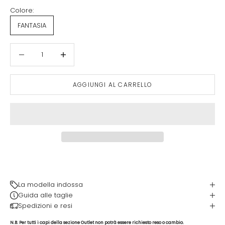
Colore:
FANTASIA
Diminuisci quantità
Aumenta quantità
AGGIUNGI AL CARRELLO
La modella indossa
Guida alle taglie
Spedizioni e resi
N.B.
Per tutti i capi della sezione Outlet non potrà essere richiesto reso o cambio.