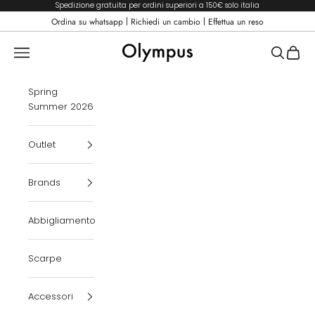
Vai al contenuto
Spedizione gratuita per ordini superiori a 150€ solo italia
|
|
Ordina su whatsapp
Richiedi un cambio
Effettua un reso
Olympus Boutique
Menù
Cerca
Carrel
Spring
Summer 2026
Outlet
Brands
Abbigliamento
Scarpe
Accessori