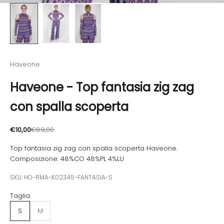
Haveone
Haveone - Top fantasia zig zag
con spalla scoperta
Prezzo scontato
Prezzo
€10,00
€89,00
Top fantasia zig zag con spalla scoperta Haveone.
Composizione: 48%CO 48%PL 4%LU
SKU: HO-RMA-K02345-FANTASIA-S
Taglia:
S
M