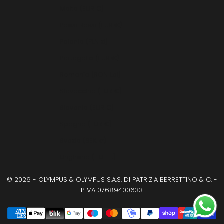
Malta (EUR €)
Paesi Bassi (EUR €)
Polonia (PLN zł)
Portogallo (EUR €)
Romania (RON Lei)
Slovacchia (EUR €)
Slovenia (EUR €)
Spagna (EUR €)
Svezia (SEK kr)
Ungheria (HUF Ft)
© 2026 - OLYMPUS & OLYMPUS S.A.S. DI PATRIZIA BERRETTINO & C. -
P.IVA 07689400633