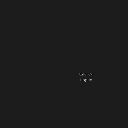
Cechia (CZK Kč)
Cipro (EUR €)
Croazia (EUR €)
Danimarca (DKK kr.)
Estonia (EUR €)
Finlandia (EUR €)
Francia (EUR €)
Germania (EUR €)
Italiano
Grecia (EUR €)
Lingua
Irlanda (EUR €)
Italiano
Italia (EUR €)
Español
Lettonia (EUR €)
English
Lituania (EUR €)
Lussemburgo (EUR €)