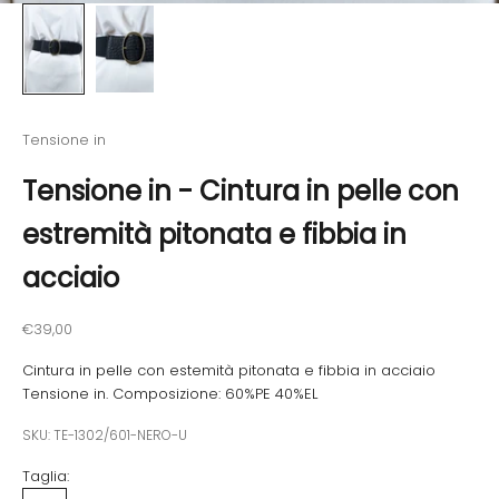
Tensione in
Tensione in - Cintura in pelle con
estremità pitonata e fibbia in
acciaio
Prezzo scontato
€39,00
Cintura in pelle con estemità pitonata e fibbia in acciaio
Tensione in. Composizione: 60%PE 40%EL
SKU: TE-1302/601-NERO-U
Taglia: