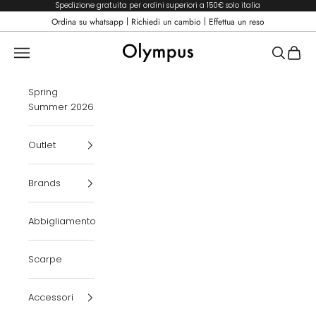
Vai al contenuto
Spedizione gratuita per ordini superiori a 150€ solo italia
|
|
Ordina su whatsapp
Richiedi un cambio
Effettua un reso
Olympus Boutique
Menù
Cerca
Carrel
Spring
Summer 2026
Outlet
Brands
Abbigliamento
Scarpe
Accessori