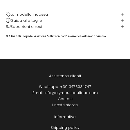
La modella indossa
Guida alle taglie
Spedizioni e resi
N.B.
Per tutti i capi della sezione Outlet non potrà essere richiesto reso o cambio.
Assistenza clienti
Whatsapp: +39 3473034747
Email: info@olympusboutique.com
Contatti
I nostri stores
Informative
Shipping policy